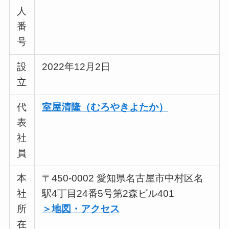
人
番
号
設
2022年12月2日
立
代
室屋清隆（むろやきよたか）
表
社
員
本
〒450-0002 愛知県名古屋市中村区名
社
駅4丁目24番5号第2森ビル401
所
＞地図・アクセス
在