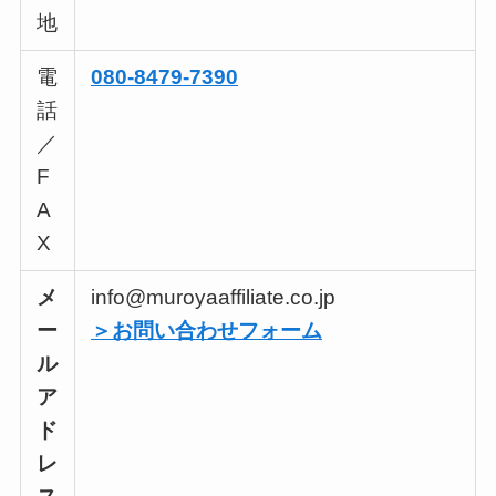
地
電
080-8479-7390
話
／
F
A
X
メ
info@muroyaaffiliate.co.jp
ー
＞お問い合わせフォーム
ル
ア
ド
レ