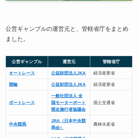
公営ギャンブルの運営元と、管轄省庁をまとめ
ました。
公営ギャンブル
運営元
管轄省庁
オートレース
公益財団法人JKA
経済産業省
競輪
公益財団法人JKA
経済産業省
一般社団法人 全
ボートレース
国モーターボート
国土交通省
競走施行者協議会
JRA（日本中央競
中央競馬
農林水産省
馬会）