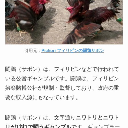
引用元：
Pichori フィリピンの闘鶏サボン
闘鶏（サボン）は、フィリピンなどで行われて
いる公営ギャンブルです。闘鶏は、フィリピン
娯楽賭博公社が規制・監督しており、政府の重
要な収入源にもなっています。
闘鶏（サボン）は、文字通り
ニワトリとニワト
リが1対1で闘うギャンブル
です。ギャンブラー