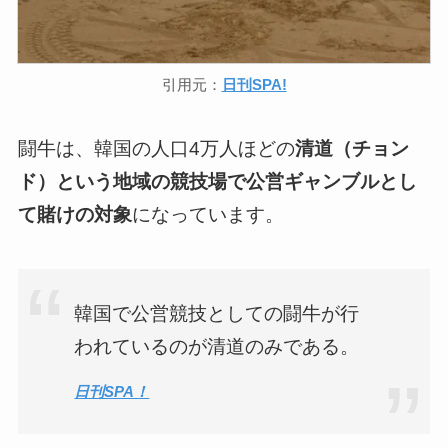
引用元：
日刊SPA!
闘牛は、韓国の人口4万人ほどの
清道（チョン
ド）という地域の競技場で公営ギャンブルとし
て賭けの対象
になっています。
韓国で公営競技としての闘牛が行
われているのが清道のみである。
日刊SPA！